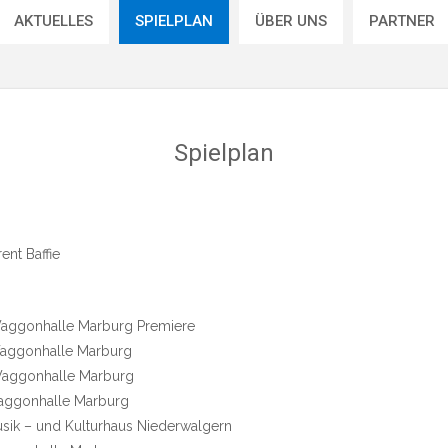
AKTUELLES
SPIELPLAN
ÜBER UNS
PARTNER
Spielplan
nt Baffie
aggonhalle Marburg Premiere
Waggonhalle Marburg
Waggonhalle Marburg
aggonhalle Marburg
sik – und Kulturhaus Niederwalgern